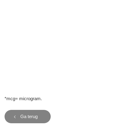
*mcg= microgram.
Ga terug